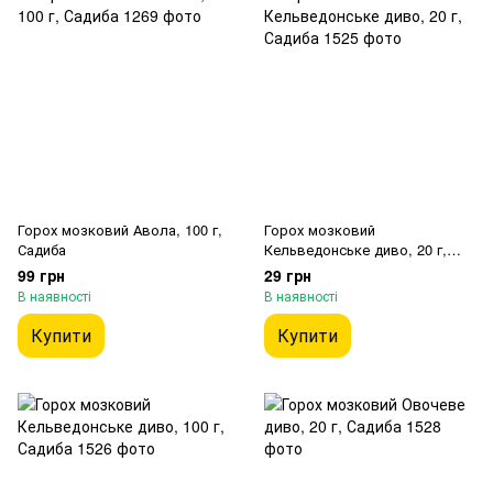
Горох мозковий Авола, 100 г,
Горох мозковий
Садиба
Кельведонське диво, 20 г,
Садиба
99 грн
29 грн
В наявності
В наявності
Купити
Купити