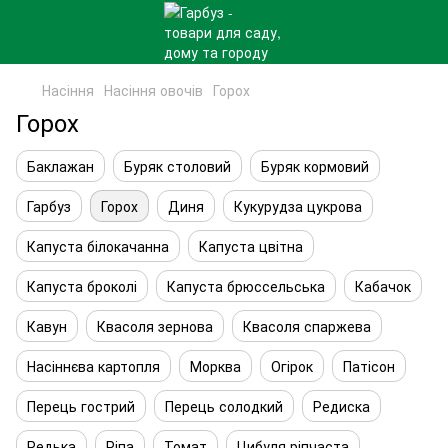
Насіння
Насіння овочів
Горох
Горох
Баклажан
Буряк столовий
Буряк кормовий
Гарбуз
Горох
Диня
Кукурудза цукрова
Капуста білокачанна
Капуста цвітна
Капуста броколі
Капуста брюссельська
Кабачок
Кавун
Квасоля зернова
Квасоля спаржева
Насіннєва картопля
Морква
Огірок
Патісон
Перець гострий
Перець солодкий
Редиска
Редька
Ріпа
Томат
Цибуля ріпчаста