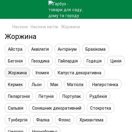
Насіння
Насіння квітів
Жоржина
Жоржина
Айстра
Аквілегія
Антірінум
Брахікома
Бегонія
Гвоздика
Гайлардія
Годеція
Цинія
Жоржина
Іпомея
Капуста декоративна
Кермек
Льон
Мак
Матіола
Наперстянка
Пеларгонія
Петунія
Портулак
Рудбекія
Сальвія
Соняшник декоративний
Стокротка
Тунбергія
Фіалка
Флокс
Хризантема
Целозія
Чорнобривці