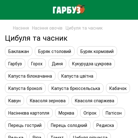
Насіння
Насіння овочів
Цибуля та часник
Цибуля та часник
Баклажан
Буряк столовий
Буряк кормовий
Гарбуз
Горох
Диня
Кукурудза цукрова
Капуста білокачанна
Капуста цвітна
Капуста броколі
Капуста брюссельська
Кабачок
Кавун
Квасоля зернова
Квасоля спаржева
Насіннєва картопля
Морква
Огірок
Патісон
Перець гострий
Перець солодкий
Редиска
Редька
Ріпа
Томат
Цибуля ріпчаста