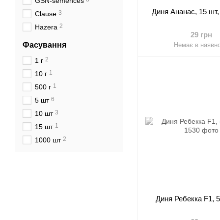
GSN-semences
Диня Ананас, 15 шт,
3
Clause
2
Hazera
29 грн
Фасування
Немає в наявно
2
1 г
1
10 г
1
500 г
6
5 шт
3
10 шт
1
15 шт
2
1000 шт
Диня Ребекка F1, 5