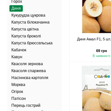
Горох
Диня
Кукурудза цукрова
Капуста білокачанна
Капуста цвітна
Капуста броколі
Диня Амал F1, 5 шт
Капуста брюссельська
Кабачок
69 грн
В наявності
Кавун
Квасоля зернова
Квасоля спаржева
Насіннєва картопля
Морква
Огірок
Патісон
Перець гострий