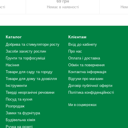
69 грн
сті
Немає в наявності
Нема
Каталог
Клієнтам
Добрива та стимулятори росту
Вхід до кабінету
Засоби захисту рослин
Про нас
Ґрунти та торфосуміші
Оплата і доставка
Насіння
Обмін та повернення
Товари для саду та городу
Контактна інформація
Товари для дому та дозвілля
Відгуки про магазин
Інструменти
Договір публічної оферти
Тверді неорганічні речовини
Політика конфіденційності
Посуд та кухня
Ми в соцмережах
Розпродаж
Замки та фурнітура
Будівельна хімія
Ручка на розеті