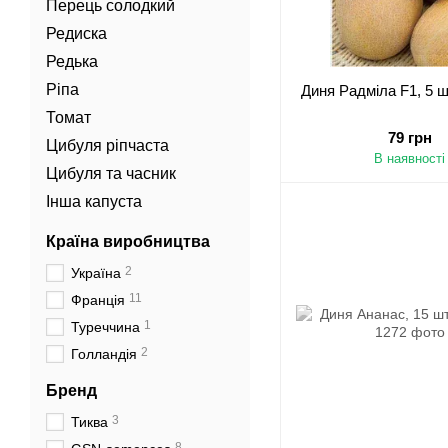
Перець солодкий
Редиска
Редька
Ріпа
Диня Радміла F1, 5 ш
Томат
79 грн
Цибуля ріпчаста
В наявності
Цибуля та часник
Інша капуста
Країна виробництва
2
Україна
11
Франція
1
Туреччина
2
Голландія
Бренд
3
Тиква
8