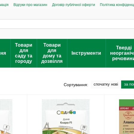
мація
Відгуки про магазин
Договір публічної оферти
Політика конфіденц
Товари
Товари
Тверді
для
для
ння
Інструменти
неорганіч
саду та
дому та
речовин
городу
дозвілля
спочатку нові
за п
Сортування: