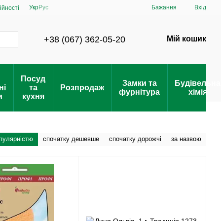
Укр
Рус
Бажання
Вхід
ійності
+38 (067) 362-05-20
Мій кошик
Посуд
Замки та
Будівельна
ні
та
Розпродаж
фурнітура
хімія
и
кухня
опулярністю
спочатку дешевше
спочатку дорожчі
за назвою