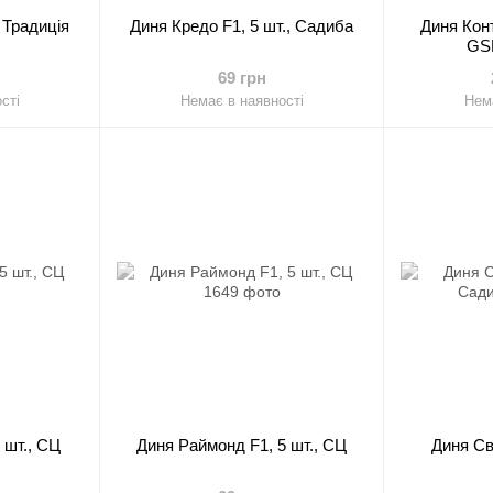
 Традиція
Диня Кредо F1, 5 шт., Садиба
Диня Конт
GS
69 грн
сті
Немає в наявності
Нема
 шт., СЦ
Диня Раймонд F1, 5 шт., СЦ
Диня Сві