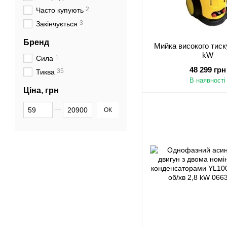
2
Часто купують
3
Закінчується
Бренд
Мийка високого тиск
kW
1
Сила
48 299 грн
35
Тиква
В наявності
Ціна, грн
Від Ціна, грн
До Ціна, грн
ОК