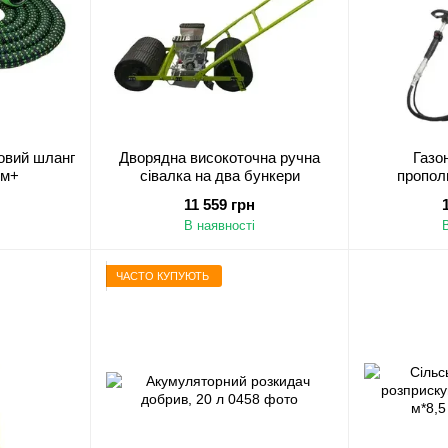
овий шланг
Дворядна високоточна ручна
Газо
 м+
сівалка на два бункери
пропол
бензиновий
11 559 грн
В наявності
ЧАСТО КУПУЮТЬ