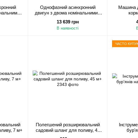
хронний
Однофазний асинхронний
Машина 
інальними
двигун з двома номінальнимим
корм
100L2-2:
конденсаторами YL100L-4: 1400
13 639 грн
8 kW
об/хв 3 kW
В наявності
ЧАСТО КУПУ
ювальний
Полегшений розширювальний
Інструме
ливу, 7 м+
садовий шланг для поливу, 45
бур'я
м+