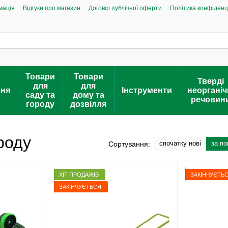
мація
Відгуки про магазин
Договір публічної оферти
Політика конфіденц
Товари
Товари
Тверді
для
для
ння
Інструменти
неорганіч
саду та
дому та
речовин
городу
дозвілля
ороду
спочатку нові
за п
Сортування:
ХІТ ПРОДАЖІВ
ЗАКІНЧУЄТЬ
ЗАКІНЧУЄТЬСЯ