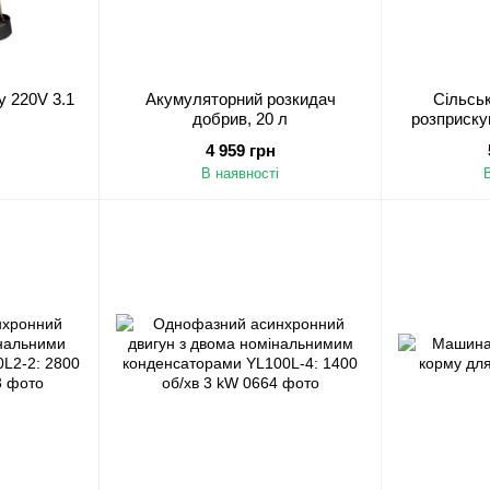
у 220V 3.1
Акумуляторний розкидач
Сільсь
добрив, 20 л
розприску
4 959 грн
В наявності