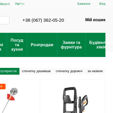
Укр
Рус
Бажання
Вхід
ійності
+38 (067) 362-05-20
Мій кошик
Посуд
Замки та
Будівельна
ні
та
Розпродаж
фурнітура
хімія
и
кухня
опулярністю
спочатку дешевше
спочатку дорожчі
за назвою
СЯ