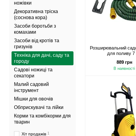
ножівки
Декоративна тріска
(соснова кора)
Засоби боротьби з
комахами
Засоби від кротів та
гризунів
Розширювальний сад
для поливу 7
Техніка для дачі, саду та
городу
889 грн
В наявності
Садові ножиці та
секатори
Малий садовий
інструмент
Мішки для овочів
Обприскувачі та лійки
Корми та комбікорми для
тварин
1
Хіт продажів