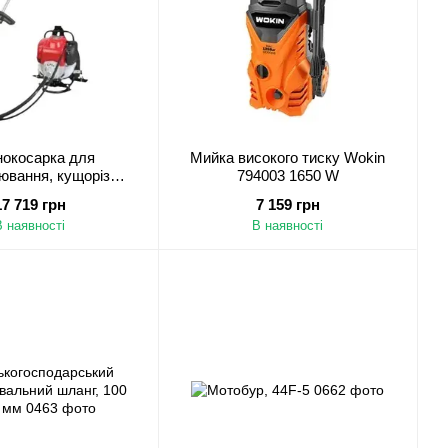
нокосарка для
Мийка високого тиску Wokin
ювання, кущоріз
794003 1650 W
, тример для трави
17 719 грн
7 159 грн
В наявності
В наявності