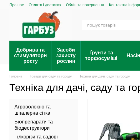
Перейти до основного контенту
Про нас
Оплата і доставка
Обмін та повернення
Контактна інфор
Добрива та
Засоби
Ґрунти та
стимулятори
захисту
Насі
торфосуміші
росту
рослин
Головна
Товари для саду та городу
Техніка для дачі, саду та городу
Техніка для дачі, саду та г
Агроволокно та
шпалерна сітка
Біопрепарати та
біодеструктори
Гілкорізи та садові