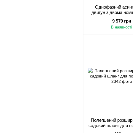
Однофазний асин
двигун з двома ном
конденсаторами YL
9 579 грн
2800 об/хв 2,
В наявності
Полегшений розшир
садовий шланг для по