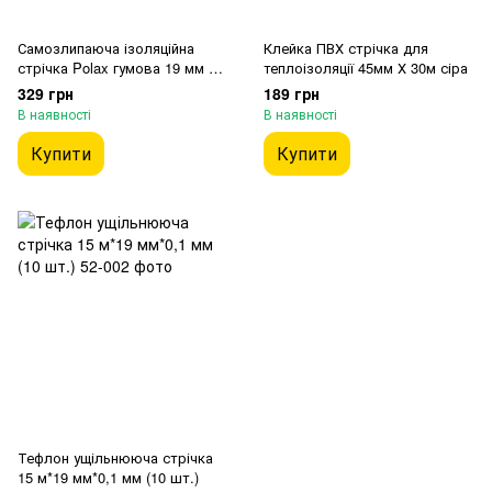
Самозлипаюча ізоляційна
Клейка ПВХ стрічка для
стрічка Polax гумова 19 мм х 5
теплоізоляції 45мм Х 30м сіра
м
329 грн
189 грн
В наявності
В наявності
Купити
Купити
Тефлон ущільнююча стрічка
15 м*19 мм*0,1 мм (10 шт.)