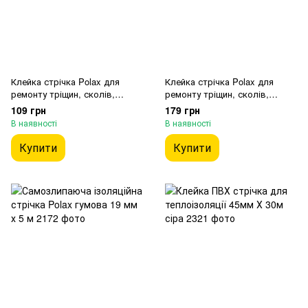
Клейка стрічка Polax для
Клейка стрічка Polax для
ремонту тріщин, сколів,
ремонту тріщин, сколів,
плівки та брезента 60 мм х 5
плівки та брезента 45 мм х 10
109 грн
179 грн
м
м
В наявності
В наявності
Купити
Купити