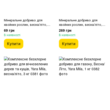
Мінеральне добриво для
Мінеральне добриво для
хвойних рослин, весна/літо,
хвойних рослин, весна/літо,
Yara Folicare, 20 г
Yara Folicare, 180 г
69 грн
269 грн
В наявності
В наявності
Купити
Купити