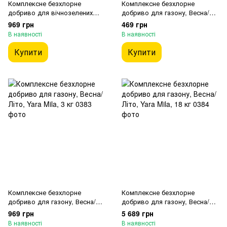
Комплексне безхлорне
Комплексне безхлорне
добриво для вічнозелених
добриво для газону, Весна/
дерев та кущів, Yara Mila,
Літо, Yara Mila, 1 кг
969 грн
469 грн
весна/літо, 3 кг
В наявності
В наявності
Купити
Купити
Комплексне безхлорне
Комплексне безхлорне
добриво для газону, Весна/
добриво для газону, Весна/
Літо, Yara Mila, 3 кг
Літо, Yara Mila, 18 кг
969 грн
5 689 грн
В наявності
В наявності