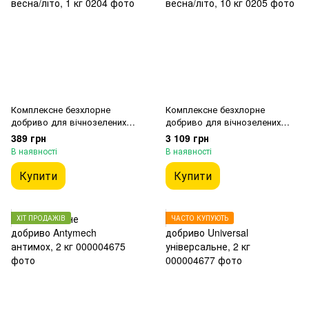
Комплексне безхлорне
Комплексне безхлорне
добриво для вічнозелених
добриво для вічнозелених
дерев та кущів, Yara Mila,
дерев та кущів, Yara Mila,
389 грн
3 109 грн
весна/літо, 1 кг
весна/літо, 10 кг
В наявності
В наявності
Купити
Купити
ХІТ ПРОДАЖІВ
ЧАСТО КУПУЮТЬ