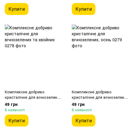
Купити
Купити
Комплексне добриво
Комплексне добриво
кристалічне для вічнозелених
кристалічне для вічнозелених,
та хвойних
осінь
49 грн
49 грн
В наявності
В наявності
Купити
Купити