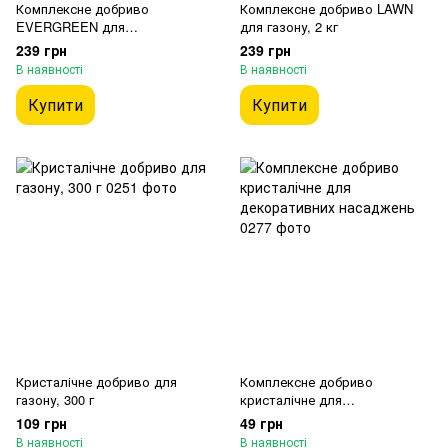
Комплексне добриво
Комплексне добриво LAWN
EVERGREEN для
для газону, 2 кг
вічнозелених, 2 кг
239 грн
239 грн
В наявності
В наявності
Купити
Купити
Кристалічне добриво для
Комплексне добриво
газону, 300 г
кристалічне для
декоративних насаджень
109 грн
49 грн
В наявності
В наявності