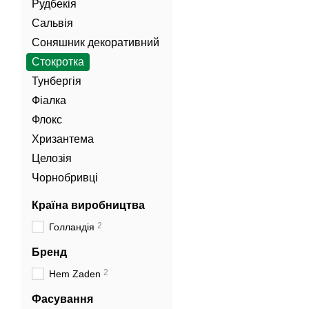
Рудбекія
Сальвія
Соняшник декоративний
Стокротка
Тунбергія
Фіалка
Флокс
Хризантема
Целозія
Чорнобривці
Країна виробництва
2
Голландія
Бренд
2
Hem Zaden
Фасування