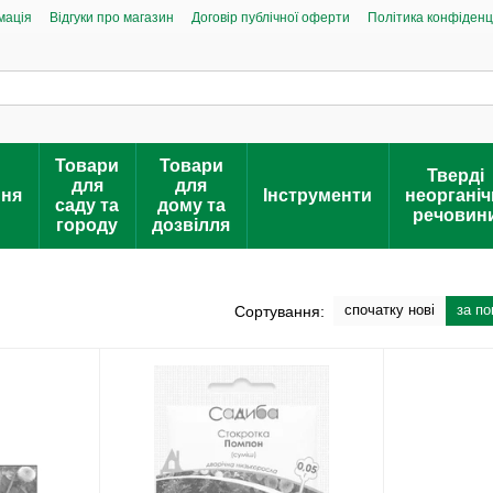
мація
Відгуки про магазин
Договір публічної оферти
Політика конфіденц
Товари
Товари
Тверді
для
для
ння
Інструменти
неорганіч
саду та
дому та
речовин
городу
дозвілля
спочатку нові
за п
Сортування: