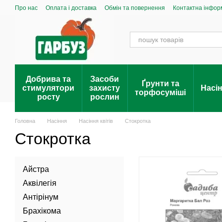
Перейти до основного контенту
Про нас
Оплата і доставка
Обмін та повернення
Контактна інфор
Добрива та
Засоби
Ґрунти та
стимулятори
захисту
Насі
торфосуміші
росту
рослин
Головна
Насіння
Насіння квітів
Стокротка
Стокротка
Айстра
Аквілегія
Антірінум
Брахікома