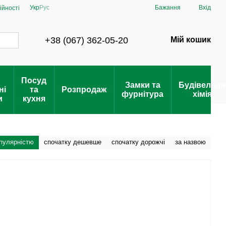
Укр
Рус
Бажання
Вхід
ійності
+38 (067) 362-05-20
Мій кошик
Посуд
Замки та
Будівельна
ні
та
Розпродаж
фурнітура
хімія
и
кухня
опулярністю
спочатку дешевше
спочатку дорожчі
за назвою