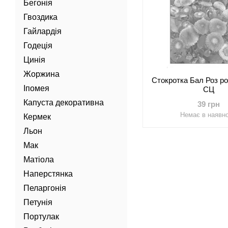
Бегонія
Гвоздика
Гайлардія
Годеція
Цинія
Жоржина
Стокротка Бал Роз рож
Іпомея
СЦ
Капуста декоративна
39 грн
Немає в наявно
Кермек
Льон
Мак
Матіола
Наперстянка
Пеларгонія
Петунія
Портулак