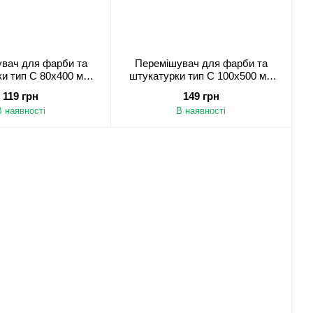
вач для фарби та
Перемішувач для фарби та
и тип С 80х400 мм
штукатурки тип С 100х500 мм
HEX
HEX
119 грн
149 грн
В наявності
В наявності