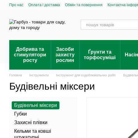
Перейти до основного контенту
Про нас
Оплата і доставка
Обмін та повернення
Контактна інфор
Добрива та
Засоби
Ґрунти та
стимулятори
захисту
Насі
торфосуміші
росту
рослин
Головна
Інструменти
Інструмент для оздоблювальних робіт
Будівельн
Будівельні міксери
Будівельні міксери
Губки
Захисні плівки
Кельми та ковші
штукатурні