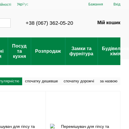
Укр
Рус
Бажання
Вхід
ійності
+38 (067) 362-05-20
Мій кошик
Посуд
Замки та
Будівельна
ні
та
Розпродаж
фурнітура
хімія
и
кухня
опулярністю
спочатку дешевше
спочатку дорожчі
за назвою