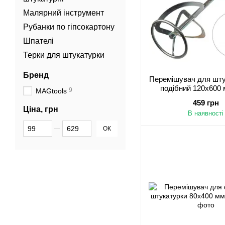
Малярний інструмент
Рубанки по гіпсокартону
Шпателі
Терки для штукатурки
Бренд
Перемішувач для шту
подібний 120х600 
9
MAGtools
459 грн
Ціна, грн
В наявності
Від Ціна, грн
До Ціна, грн
ОК