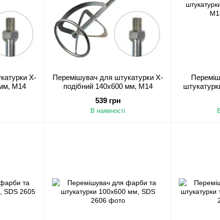
катурки Х-
Перемішувач для штукатурки Х-
Перемішу
мм, М14
подібний 140х600 мм, М14
штукатурки
539 грн
В наявності