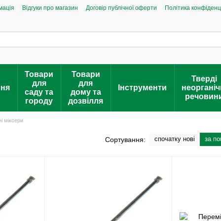
мація
Відгуки про магазин
Договір публічної оферти
Політика конфіденц
Товари
Товари
Тверді
для
для
ння
Інструменти
неорганіч
саду та
дому та
речовин
городу
дозвілля
і міксери
спочатку нові
за п
Сортування: