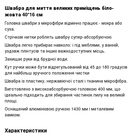
Швабра для миття великих приміщень біло-
жовта 40*16 см
Головка швабри з мікрофібри відмінно працює - мокра або
суха.
Стрічкові нитки роблять швабру супер-абсорбуючою
Швабра легко прибирає навколо: і під меблями, у ванній,
уздовж плінтусів та інших важкодоступних місць.
Захищає руки від брудної води.
Кут ручки може бути відрегульований від 45 до 180 градусів
для найбільш зручного положення чистки
Швабра із пластику, нержавіючої сталі і тканина мікрофібра.
Виготовлено з високоабсорбуючою головкою 400 мм, що
ідеально підходить для збирання частинок пилу на великій
площі.
Оснащений алюмінієвою ручкою 1430 мм і металевим
замком.
Характеристики