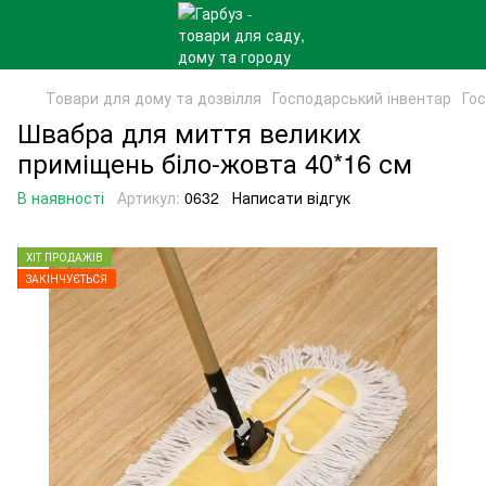
Товари для дому та дозвілля
Господарський інвентар
Го
Швабра для миття великих
приміщень біло-жовта 40*16 см
В наявності
Артикул:
0632
Написати відгук
ХІТ ПРОДАЖІВ
ЗАКІНЧУЄТЬСЯ