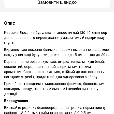
Замовити швидко
Опис
Редиска Льодяна бурулька - пізньостиглий (30-40 днів) сорт
для всесезонного вирощування у закритому й відкритому
ґрунті.
Вирізняється яскраво-білим кольором і екзотичною формою
плоду у вигляді бурульки довжиною до 15 см, вагою до 20 г.
Коренеплід не розтріскується, шкірка тонка, м’якуш білий,
соковитий, середньо-гострий із приємним тонким
ароматом. Сорт не стрілкується, стійкий до захворювань і
погодних стресів, придатний для одноразового збору.
Приваблює городників видовженою формою, білосніжним
кольором плоду, пікантним смаком і невибагливістю у
догляді.
Вирощування
Висівайте редиску безпосередньо на грядку, норма висіву
2
насіння 1,2-2,0 г/м
, глибина загортання 2,0-2,5 см.