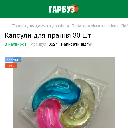
Товари для дому та дозвілля
Побутова хімія та гігієна
Поб
Капсули для прання 30 шт
В наявності
Артикул:
0524
Написати відгук
ЗНИЖКИ
−15%