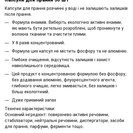
Капсули для прання розчинні у воді і не залишають залишків
після прання.
Формула ензимів. Виберіть екологічно активні ензими,
які мають бути ретельно розроблені, щоб проникнути у
волокна тканини та очистити плями.
У 8 разів концентрований.
Формула цих капсул не містить фосфору та не алюмінію.
Глибоке очищення, відсутність залишків і захист
навколишнього середовища.
Цей продукт є концентрованою формулою без фосфору,
без додавання алюмінію, флуоресцентного агента,
глибокого очищає, легко змивається, без залишків і
більш екологічний.
Дуже приємний запах
Технічні характеристики:
Основний інгредієнт: поверхнево-активні речовини,
стабілізатори, нейтральні речовини, диспергатори, засоби
для прання, парфуми, ферменти тощо.