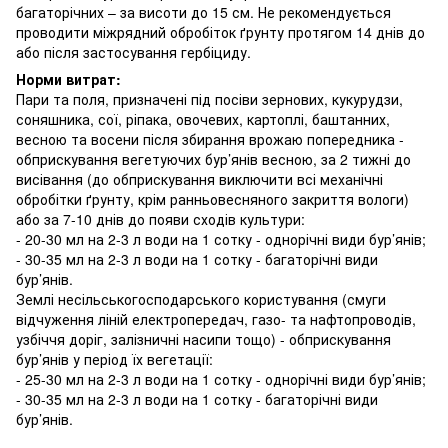
багаторічних – за висоти до 15 см. Не рекомендується
проводити міжрядний обробіток ґрунту протягом 14 днів до
або після застосування гербіциду.
Норми витрат:
Пари та поля, призначені під посіви зернових, кукурудзи,
соняшника, сої, ріпака, овочевих, картоплі, баштанних,
весною та восени після збирання врожаю попередника -
обприскування вегетуючих бур’янів весною, за 2 тижні до
висівання (до обприскування виключити всі механічні
обробітки ґрунту, крім ранньовесняного закриття вологи)
або за 7-10 днів до появи сходів культури:
- 20-30 мл на 2-3 л води на 1 сотку - однорічні види бур’янів;
- 30-35 мл на 2-3 л води на 1 сотку - багаторічні види
бур’янів.
Землі несільськогосподарського користування (смуги
відчуження ліній електропередач, газо- та нафтопроводів,
узбіччя доріг, залізничні насипи тощо) - обприскування
бур’янів у період їх вегетації:
- 25-30 мл на 2-3 л води на 1 сотку - однорічні види бур’янів;
- 30-35 мл на 2-3 л води на 1 сотку - багаторічні види
бур’янів.