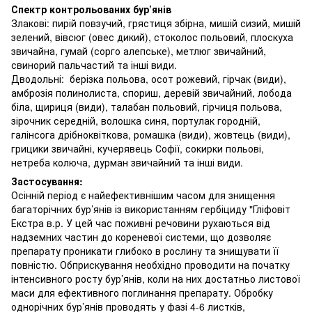
Спектр контрольованих бур’янів
Злакові: пирій повзучий, грястиця збірна, мишій сизий, мишій
зелений, вівсюг (овес дикий), стоколос польовий, плоскуха
звичайна, гумай (сорго алепське), метлюг звичайний,
свинорий пальчастий та інші види.
Дводольні: берізка польова, осот рожевий, гірчак (види),
амброзія полинолиста, спориш, деревій звичайний, лобода
біла, щириця (види), талабан польовий, гірчиця польова,
зірочник середній, волошка синя, портулак городній,
галінсога дрібноквіткова, ромашка (види), жовтець (види),
грицики звичайні, кучерявець Софії, сокирки польові,
нетреба колюча, дурман звичайний та інші види.
Застосування:
Осінній період є найефективнішим часом для знищення
багаторічних бур’янів із використанням гербіциду "Гліфовіт
Екстра в.р. У цей час поживні речовини рухаються від
надземних частин до кореневої системи, що дозволяє
препарату проникати глибоко в рослину та знищувати її
повністю. Обприскування необхідно проводити на початку
інтенсивного росту бур’янів, коли на них достатньо листової
маси для ефективного поглинання препарату. Обробку
однорічних бур’янів проводять у фазі 4-6 листків,