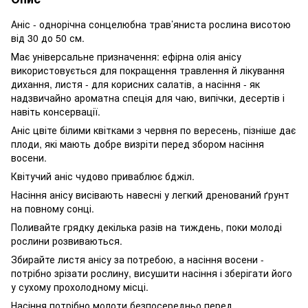
Аніс - однорічна сонцелюбна трав’яниста рослина висотою
від 30 до 50 см.
Має універсальне призначення: ефірна олія анісу
використовується для покращення травлення й лікування
дихання, листя - для корисних салатів, а насіння - як
надзвичайно ароматна спеція для чаю, випічки, десертів і
навіть консервації.
Аніс цвіте білими квітками з червня по вересень, пізніше дає
плоди, які мають добре визріти перед збором насіння
восени.
Квітучий аніс чудово приваблює бджіл.
Насіння анісу висівають навесні у легкий дренований ґрунт
на повному сонці.
Поливайте грядку декілька разів на тиждень, поки молоді
рослини розвиваються.
Збирайте листя анісу за потребою, а насіння восени -
потрібно зрізати рослину, висушити насіння і зберігати його
у сухому прохолодному місці.
Насіння потрібно молоти безпосередньо перед