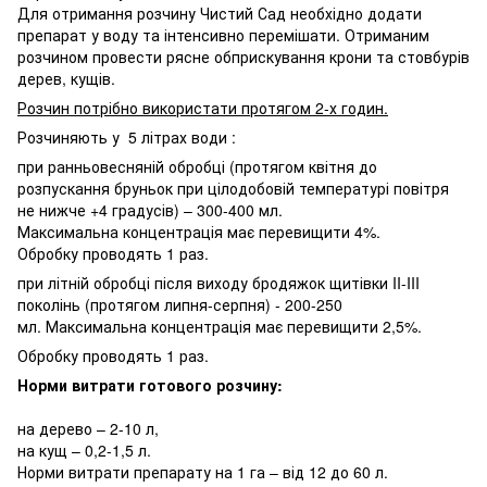
Для отримання розчину Чистий Сад необхідно додати
препарат у воду та інтенсивно перемішати. Отриманим
розчином провести рясне обприскування крони та стовбурів
дерев, кущів.
Розчин потрібно використати протягом 2-х годин.
Розчиняють у 5 літрах води :
при ранньовесняній обробці (протягом квітня до
розпускання бруньок при цілодобовій температурі повітря
не нижче +4 градусів) – 300-400 мл.
Максимальна концентрація має перевищити 4%.
Обробку проводять 1 раз.
при літній обробці після виходу бродяжок щитівки II-III
поколінь (протягом липня-серпня) - 200-250
мл. Максимальна концентрація має перевищити 2,5%.
Обробку проводять 1 раз.
Норми витрати готового розчину:
на дерево – 2-10 л,
на кущ – 0,2-1,5 л.
Норми витрати препарату на 1 га – від 12 до 60 л.