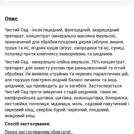
Опис
Чистий Сад - інсектицидний, фунгіцидний, акарицидний
препарат, концентрат (мінерально-масляна емульсія),
призначений для обробки плодових дерев (яблуня, вишня,
груша та ін), ягідних кущів (аґрус, смородина та ін), суниці,
полуниці проти комплексу захворювань та шкідників.
Чистий Сад - мінерально-олійна емульсія, 76% концентрат,
препарат для захисту рослин при ранньовесняній та літній
обробках. Не виявляє отруйних та нервово-паралітичних дій,
але порушує повітряно-водний баланс личинок та яєць
шкідників, що призводить до їх загибелі. Застосовується
Чистий Сад проти зимуючих стадій шкідників, таких як:
каліфорнійська щитівка, щитівка, ложнощитівка, білокрилка,
листовійка, попелиця, мідяниця, моль, садовий павутинний і
нирковий кліщ, свербіж бурий, червоний, плодовий,
акацієвий кліщ.
Спосіб застосування:
Перед застосуванням збовтати!