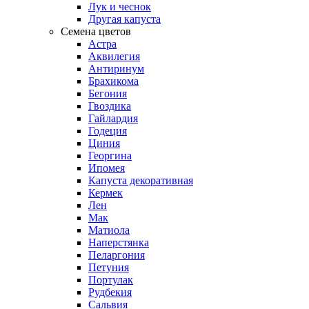
Лук и чеснок
Другая капуста
Семена цветов
Астра
Аквилегия
Антиринум
Брахикома
Бегония
Гвоздика
Гайлардия
Годеция
Циния
Георгина
Ипомея
Капуста декоративная
Кермек
Лен
Мак
Матиола
Наперстянка
Пеларгония
Петуния
Портулак
Рудбекия
Сальвия