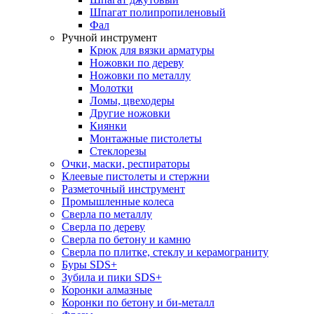
Шпагат полипропиленовый
Фал
Ручной инструмент
Крюк для вязки арматуры
Ножовки по дереву
Ножовки по металлу
Молотки
Ломы, цвеходеры
Другие ножовки
Киянки
Монтажные пистолеты
Стеклорезы
Очки, маски, респираторы
Клеевые пистолеты и стержни
Разметочный инструмент
Промышленные колеса
Сверла по металлу
Сверла по дереву
Сверла по бетону и камню
Сверла по плитке, стеклу и керамограниту
Буры SDS+
Зубила и пики SDS+
Коронки алмазные
Коронки по бетону и би-металл