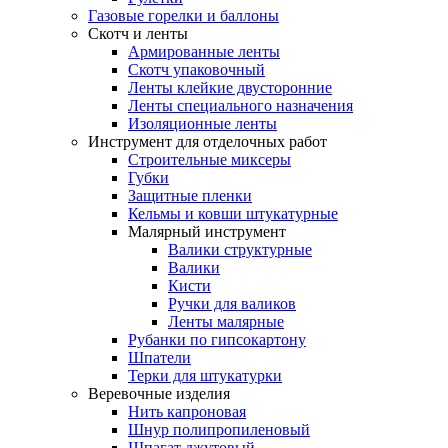
Газовые горелки и баллоны
Скотч и ленты
Армированные ленты
Скотч упаковочный
Ленты клейкие двусторонние
Ленты специального назначения
Изоляционные ленты
Инструмент для отделочных работ
Строительные миксеры
Губки
Защитные пленки
Кельмы и ковши штукатурные
Малярный инструмент
Валики структурные
Валики
Кисти
Ручки для валиков
Ленты малярные
Рубанки по гипсокартону
Шпатели
Терки для штукатурки
Веревочные изделия
Нить капроновая
Шнур полипропиленовый
Шпагат джутовый