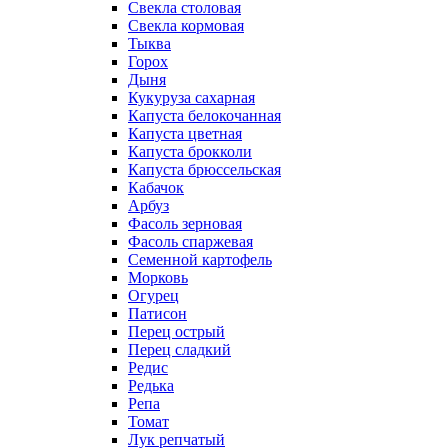
Свекла столовая
Свекла кормовая
Тыква
Горох
Дыня
Кукуруза сахарная
Капуста белокочанная
Капуста цветная
Капуста брокколи
Капуста брюссельская
Кабачок
Арбуз
Фасоль зерновая
Фасоль спаржевая
Семенной картофель
Морковь
Огурец
Патисон
Перец острый
Перец сладкий
Редис
Редька
Репа
Томат
Лук репчатый