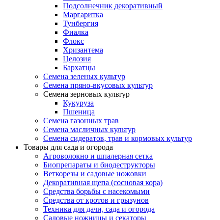
Подсолнечник декоративный
Маргаритка
Тунбергия
Фиалка
Флокс
Хризантема
Целозия
Бархатцы
Семена зеленых культур
Семена пряно-вкусовых культур
Семена зерновых культур
Кукуруза
Пшеница
Семена газонных трав
Семена масличных культур
Семена сидератов, трав и кормовых культур
Товары для сада и огорода
Агроволокно и шпалерная сетка
Биопрепараты и биодеструкторы
Веткорезы и садовые ножовки
Декоративная щепа (сосновая кора)
Средства борьбы с насекомыми
Средства от кротов и грызунов
Техника для дачи, сада и огорода
Садовые ножницы и секаторы