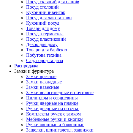
Посуд скляний для напоїв
Посуд столовий
Кухонний інвентар
Посуд для чаю та кави
Кухонний посуд
Товари для дому
Посуд з термоскла
Посуд пластиковий
Декор для дому
Товари для барбекю
Побутова техніка
Сад, город та дача
Распродажа
Замки и фурнитура
Замки врезные
Замки накладные
Замки навесные
Замки велосипедные и почтовые
Цилиндры и сердцевины
Ручки дверные на планке
Ручки дверные на розетке
Комплекты ручек с замком
Мебельные ручки и кнопки
Ручки оконные и балконные
Защелки, шпингалеты, задвижки