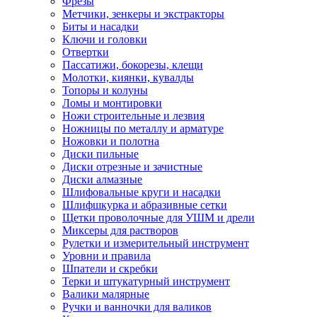
Фрезы
Метчики, зенкеры и экстракторы
Биты и насадки
Ключи и головки
Отвертки
Пассатижи, бокорезы, клещи
Молотки, киянки, кувалды
Топоры и колуны
Ломы и монтировки
Ножи строительные и лезвия
Ножницы по металлу и арматуре
Ножовки и полотна
Диски пильные
Диски отрезные и зачистные
Диски алмазные
Шлифовальные круги и насадки
Шлифшкурка и абразивные сетки
Щетки проволочные для УШМ и дрели
Миксеры для растворов
Рулетки и измерительный инструмент
Уровни и правила
Шпатели и скребки
Терки и штукатурный инструмент
Валики малярные
Ручки и ванночки для валиков