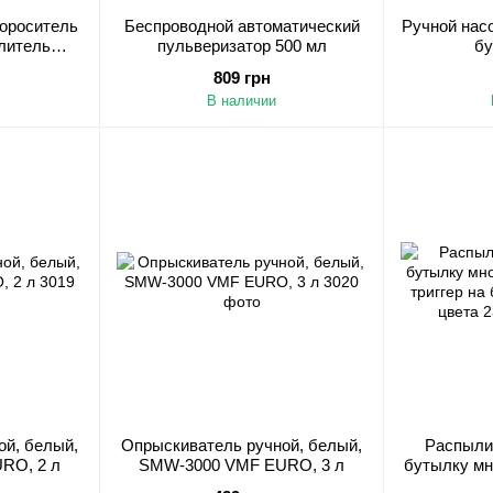
ороситель
Беспроводной автоматический
Ручной нас
литель
пульверизатор 500 мл
бу
атель
809 грн
В наличии
ой, белый,
Опрыскиватель ручной, белый,
Распылит
RO, 2 л
SMW-3000 VMF EURO, 3 л
бутылку м
/ тригге