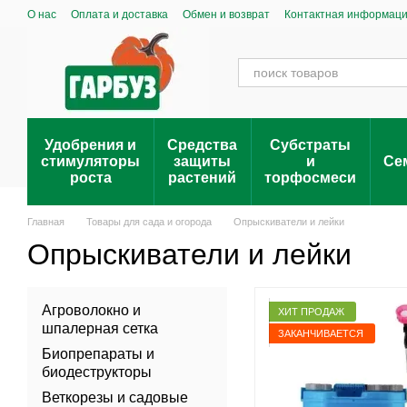
Перейти к основному контенту
О нас
Оплата и доставка
Обмен и возврат
Контактная информац
Удобрения и
Средства
Субстраты
стимуляторы
защиты
и
Се
роста
растений
торфосмеси
Главная
Товары для сада и огорода
Опрыскиватели и лейки
Опрыскиватели и лейки
Агроволокно и
ХИТ ПРОДАЖ
шпалерная сетка
ЗАКАНЧИВАЕТСЯ
Биопрепараты и
биодеструкторы
Веткорезы и садовые