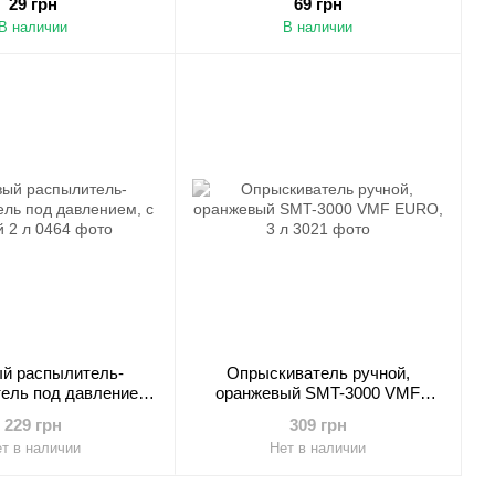
29 грн
69 грн
него цвета
В наличии
В наличии
й распылитель-
Опрыскиватель ручной,
ель под давлением,
оранжевый SMT-3000 VMF
 колбой 2 л
EURO, 3 л
229 грн
309 грн
т в наличии
Нет в наличии