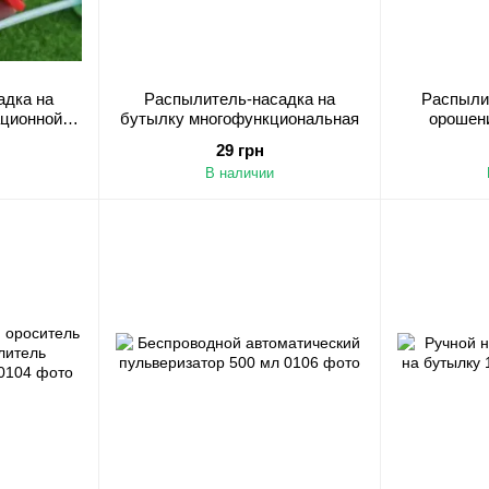
адка на
Распылитель-насадка на
Распыли
ационной
бутылку многофункциональная
орошени
дождев
29 грн
боль
В наличии