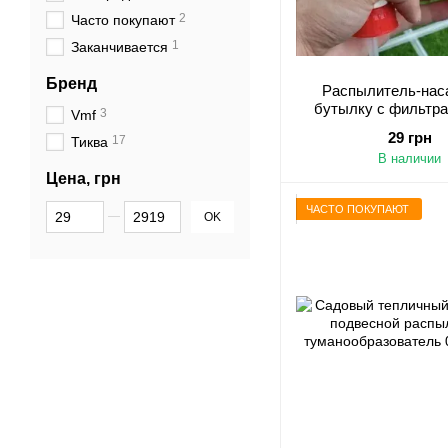
2
Часто покупают
1
Заканчивается
Бренд
Распылитель-нас
бутылку с фильтр
3
Vmf
трубкой
29 грн
17
Тиква
В наличии
Цена, грн
От Цена, грн
До Цена, грн
ЧАСТО ПОКУПАЮТ
OK