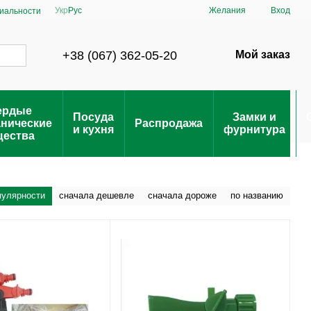
Укр
Рус
Желания
Вход
иальности
+38 (067) 362-05-20
Мой заказ
ердые
Посуда
Замки и
анические
Распродажа
и кухня
фурнитура
щества
пулярности
сначала дешевле
сначала дороже
по названию