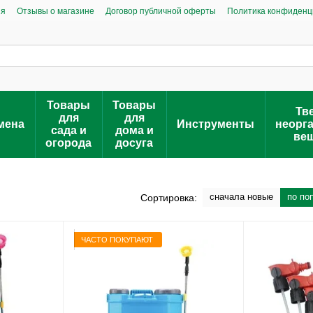
ия
Отзывы о магазине
Договор публичной оферты
Политика конфиденц
Товары
Товары
Тв
для
для
мена
Инструменты
неорг
сада и
дома и
ве
огорода
досуга
сначала новые
по по
Сортировка:
ЧАСТО ПОКУПАЮТ