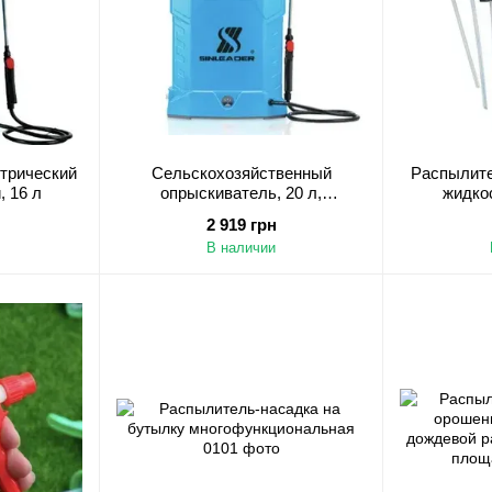
трический
Сельскохозяйственный
Распылите
 16 л
опрыскиватель, 20 л,
жидко
аккумуляторный насос Sinleader
удо
2 919 грн
В наличии