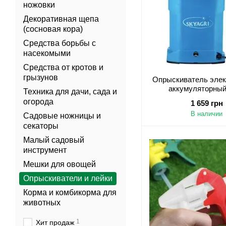
ножовки
Декоративная щепа
(сосновая кора)
Средства борьбы с
насекомыми
Средства от кротов и
грызунов
Опрыскиватель элек
аккумуляторный,
Техника для дачи, сада и
огорода
1 659 грн
В наличии
Садовые ножницы и
секаторы
Малый садовый
инструмент
Мешки для овощей
Опрыскиватели и лейки
Корма и комбикорма для
животных
1
Хит продаж