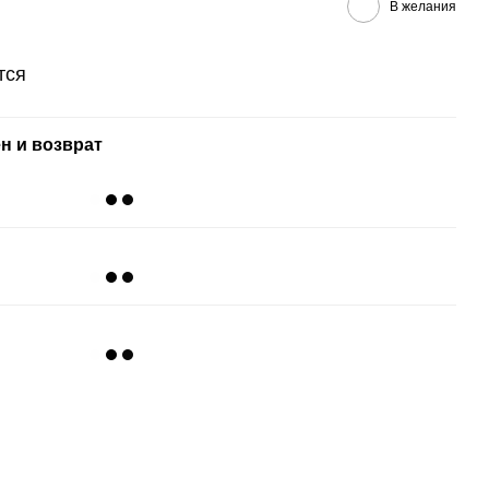
В желания
тся
н и возврат