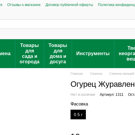
ия
Отзывы о магазине
Договор публичной оферты
Политика конфиденц
Товары
Товары
Тв
для
для
мена
Инструменты
неорг
сада и
дома и
ве
огорода
досуга
Главная
Семена
Семена овощей
Огурец Журавлено
Нет в наличии
Артикул: 1311
Ост
Фасовка
0.5 г