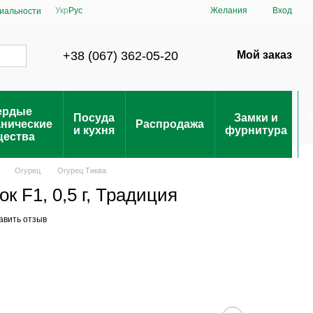
Укр
Рус
Желания
Вход
иальности
+38 (067) 362-05-20
Мой заказ
ердые
Посуда
Замки и
анические
Распродажа
и кухня
фурнитура
щества
Огурец
Огурец Тиква
к F1, 0,5 г, Традиция
авить отзыв