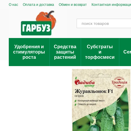
Перейти к основному контенту
О нас
Оплата и доставка
Обмен и возврат
Контактная информац
Удобрения и
Средства
Субстраты
стимуляторы
защиты
и
Се
роста
растений
торфосмеси