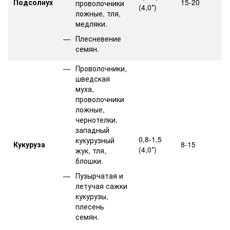
Подсолнух
15-20
проволочники
(4,0*)
ложные, тля,
медляки.
Плесневение
семян.
Проволочники,
шведская
муха,
проволочники
ложные,
чернотелки,
западный
0,8-1,5
кукурузный
Кукуруза
8-15
(4,0*)
жук, тля,
блошки.
Пузырчатая и
летучая сажки
кукурузы,
плесень
семян.