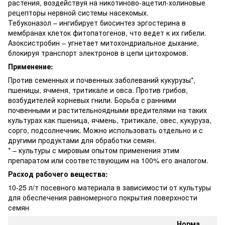
растения, воздействуя на никотиново-ацетил-холиновые
рецепторы нервной системы насекомых.
Тебуконазол – ингибирует биосинтез эргостерина в
мембранах клеток фитопатогенов, что ведет к их гибели.
Азоксистробин – угнетает митохондриальное дыхание,
блокируя транспорт электронов в цепи цитохромов.
Применение:
Против семенных и почвенных заболеваний кукурузы*,
пшеницы, ячменя, тритикале и овса. Против грибов,
возбудителей корневых гнили. Борьба с ранними
почвенными и растительноядными вредителями на таких
культурах как пшеница, ячмень, тритикале, овес, кукуруза,
сорго, подсолнечник. Можно использовать отдельно и с
другими продуктами для обработки семян.
* – культуры с мировым опытом применения этим
препаратом или соответствующим на 100% его аналогом.
Расход рабочего вещества:
10-25 л/т посевного материала в зависимости от культуры
для обеспечения равномерного покрытия поверхности
семян
Норма