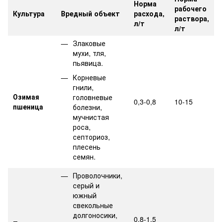
Норма
рабочего
Культура
Вредный объект
расхода,
раствора,
л/т
л/т
Злаковые
мухи, тля,
пьявица.
Корневые
гнили,
Озимая
головневые
0,3-0,8
10-15
пшеница
болезни,
мучнистая
роса,
септориоз,
плесень
семян.
Проволочники,
серый и
южный
свекольные
долгоносики,
0,8-1,5