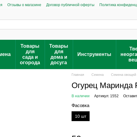
ия
Отзывы о магазине
Договор публичной оферты
Политика конфиденц
Товары
Товары
Тв
для
для
мена
Инструменты
неорг
сада и
дома и
ве
огорода
досуга
Главная
Семена
Семена овощей
Огурец Маринда F
В наличии
Артикул: 1552
Оставит
Фасовка
10 шт