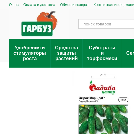
Перейти к основному контенту
О нас
Оплата и доставка
Обмен и возврат
Контактная информац
Удобрения и
Средства
Субстраты
стимуляторы
защиты
и
Се
роста
растений
торфосмеси