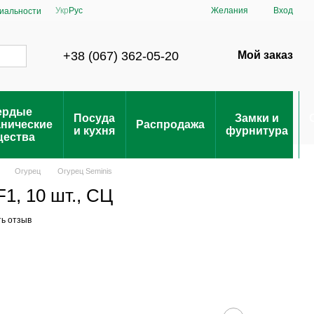
Укр
Рус
Желания
Вход
иальности
+38 (067) 362-05-20
Мой заказ
ердые
Посуда
Замки и
анические
Распродажа
и кухня
фурнитура
щества
Огурец
Огурец Seminis
1, 10 шт., СЦ
ь отзыв