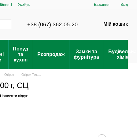
Укр
Рус
Бажання
Вхід
ійності
+38 (067) 362-05-20
Мій кошик
Посуд
Замки та
Будівельна
ні
та
Розпродаж
фурнітура
хімія
и
кухня
Огірок
Огірок Тиква
00 г, СЦ
Написати відгук