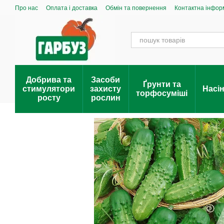
Перейти до основного контенту
Про нас
Оплата і доставка
Обмін та повернення
Контактна інфор
Добрива та
Засоби
Ґрунти та
стимулятори
захисту
Насі
торфосуміші
росту
рослин