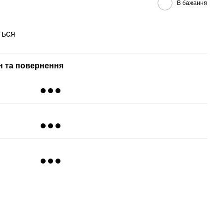
В бажання
ться
н та повернення