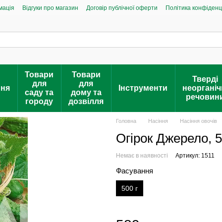
мація
Відгуки про магазин
Договір публічної оферти
Політика конфіденц
Товари
Товари
Тверді
для
для
ння
Інструменти
неорганіч
саду та
дому та
речовин
городу
дозвілля
Головна
Насіння
Насіння овочів
Огірок Джерело, 5
Немає в наявності
Артикул: 1511
Фасування
500 г