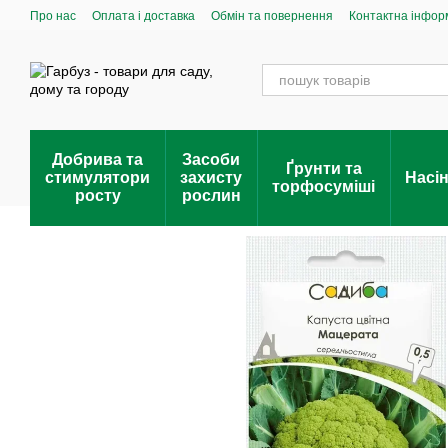
Перейти до основного контенту
Про нас
Оплата і доставка
Обмін та повернення
Контактна інфор
Добрива та
Засоби
Ґрунти та
стимулятори
захисту
Насі
торфосуміші
росту
рослин