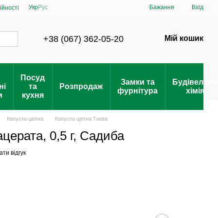
Укр
Рус
Бажання
Вхід
ійності
+38 (067) 362-05-20
Мій кошик
Посуд
Замки та
Будівельна
ні
та
Розпродаж
фурнітура
хімія
и
кухня
Капуста цвітна
Капуста цвітна Тиква
церата, 0,5 г, Садиба
ти відгук