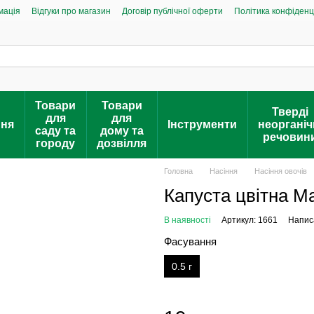
мація
Відгуки про магазин
Договір публічної оферти
Політика конфіденц
Товари
Товари
Тверді
для
для
ння
Інструменти
неорганіч
саду та
дому та
речовин
городу
дозвілля
Головна
Насіння
Насіння овочів
Капуста цвітна Ма
В наявності
Артикул: 1661
Написа
Фасування
0.5 г