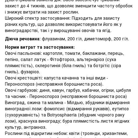
захист до 4 тижнів, що дозволяє зменшити частоту обробок
і знижує витрати на захист рослин.
Широкий спектр застосування: Підходить для захисту
різних культур, що дозволяє використовувати його як у
виноградарстві, так і у вирощуванні овочів та ягід.
Діюча речовина
: флуазинам, 200 г/л, диметоморф, 200 г/л.
Норми витрат та застосування:
Овочі пасльонові: картопля, томати, баклажани, перець,
пепіно, салат латук - Фітофтороз, альтернаріоз (суха
плямистість), склеротинія (біла гниль) та ботрітіс (сіра
гниль), фузаріоз.
Овочі крестоцвіті: капуста качанна та інші види -
Пероноспороз (несправжня борошниста роса).
Овочі гарбузові: диня, кавун, гарбуз, кабачки, огірки, цибуля
та часник - Пероноспороз (несправжня борошниста роса)
Виноград, ожина та малина - Мілдью, збудники відмирання
виноградної лози: фомопсис (відмирання рукавів), еутипоз
(сухорукавність) та Botryosphaeria (збудник чорного раку
лози), краснуха винограду; бура плямистість листя ягідних
культур, антракноз.
Рослини під відкритим небом: квіти (троянди, хризантеми,