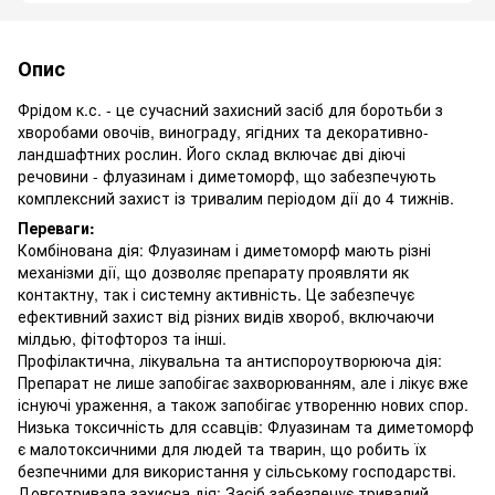
Опис
Фрідом к.с. - це сучасний захисний засіб для боротьби з
хворобами овочів, винограду, ягідних та декоративно-
ландшафтних рослин. Його склад включає дві діючі
речовини - флуазинам і диметоморф, що забезпечують
комплексний захист із тривалим періодом дії до 4 тижнів.
Переваги:
Комбінована дія: Флуазинам і диметоморф мають різні
механізми дії, що дозволяє препарату проявляти як
контактну, так і системну активність. Це забезпечує
ефективний захист від різних видів хвороб, включаючи
мілдью, фітофтороз та інші.
Профілактична, лікувальна та антиспороутворююча дія:
Препарат не лише запобігає захворюванням, але і лікує вже
існуючі ураження, а також запобігає утворенню нових спор.
Низька токсичність для ссавців: Флуазинам та диметоморф
є малотоксичними для людей та тварин, що робить їх
безпечними для використання у сільському господарстві.
Довготривала захисна дія: Засіб забезпечує тривалий