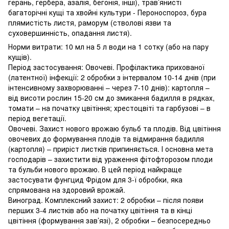
герань, гербера, азалія, бегонія, інші), трав’янисті
багаторічні кущі та хвойні культури - Пероноспороз, бура
плямистість листя, раморум (стволові язви та
суховершинність, опадання листя).
Норми витрати: 10 мл на 5 л води на 1 сотку (або на пару
кущів).
Період застосування: Овочеві. Профілактика прихованої
(латентної) інфекції: 2 обробки з інтервалом 10-14 днів (при
інтенсивному захворюванні – через 7-10 днів): картопля –
від висоти рослин 15-20 см до змикання бадилля в рядках,
томати – на початку цвітіння; хрестоцвіті та гарбузові – в
період вегетації.
Овочеві. Захист нового врожаю бульб та плодів. Від цвітіння
овочевих до формування плодів та відмирання бадилля
(картопля) – приріст листків припиняється. І основна мета
господарів – захистити від ураження фітофторозом плоди
та бульби нового врожаю. В цей період найкраще
застосувати фунгцид Фрідом для 3-ї обробки, яка
спрямована на здоровий врожай.
Виноград. Комплексний захист: 2 обробки – після появи
перших 3-4 листків або на початку цвітіння та в кінці
цвітіння (формування зав’язі), 2 обробки – безпосередньо